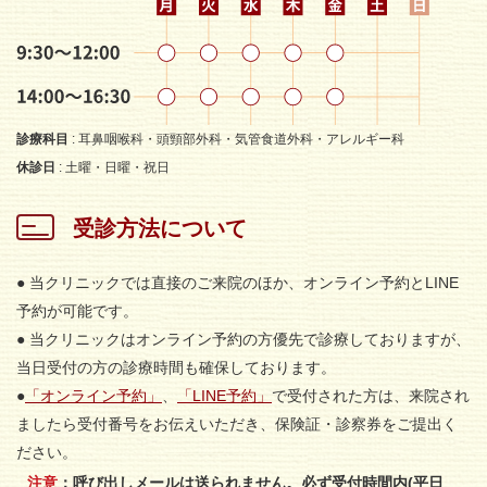
診療科目
: 耳鼻咽喉科・頭頸部外科・気管食道外科・アレルギー科
休診日
: 土曜・日曜・祝日
受診方法について
● 当クリニックでは直接のご来院のほか、オンライン予約とLINE
予約が可能です。
● 当クリニックはオンライン予約の方優先で診療しておりますが、
当日受付の方の診療時間も確保しております。
●
「オンライン予約」
、
「LINE予約」
で受付された方は、来院され
ましたら受付番号をお伝えいただき、保険証・診察券をご提出く
ださい。
注意
：呼び出しメールは送られません。必ず受付時間内(平日